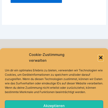
Cookie-Zustimmung
Ihr Spezialist für tolles Haar
verwalten
Mein Konto
Facebook
Um dir ein optimales Erlebnis zu bieten, verwenden wir Technologien wie
Haarverlängerung, Flechtfrisuren und mehr
Cookies, um Geräteinformationen zu speichern und/oder darauf
Beispiele
zuzugreifen. Wenn du diesen Technologien zustimmst, können wir Daten
wie das Surfverhalten oder eindeutige IDs auf dieser Website verarbeiten.
Mesh integration hair system
Wenn du deine Zustimmung nicht erteilst oder zurückziehst, können
Cookie-Richtlinie (EU)
bestimmte Merkmale und Funktionen beeinträchtigt werden.
Impressum und AGB
FAQ
Akzeptieren