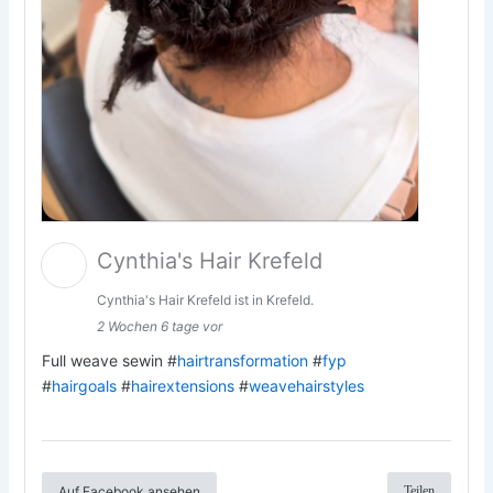
Cynthia's Hair Krefeld
Cynthia's Hair Krefeld ist in Krefeld.
2 Wochen 6 tage vor
Full weave sewin #
hairtransformation
#
fyp
#
hairgoals
#
hairextensions
#
weavehairstyles
Auf Facebook ansehen
Teilen