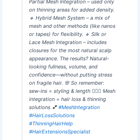
Partial Mesh Integration – used only
on thinning areas for added density.
🔹 Hybrid Mesh System – a mix of
mesh and other methods (like nanos
or tapes) for flexibility. 🔹 Silk or
Lace Mesh Integration – includes
closures for the most natural scalp
appearance. The results? Natural-
looking fullness, volume, and
confidence—without putting stress
on fragile hair. 🌸 So remember:
sew-ins = styling & length 💇🏽‍♀️ Mesh
integration = hair loss & thinning
solutions 💕
#MeshIntegration
#HairLossSolutions
#ThinningHairHelp
#HairExtensionsSpecialist